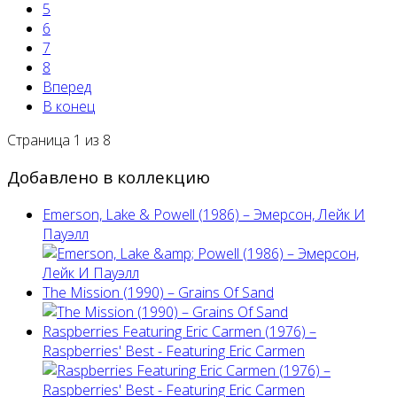
5
6
7
8
Вперед
В конец
Страница 1 из 8
Добавлено в коллекцию
Emerson, Lake & Powell (1986) ‎– Эмерсон, Лейк И
Пауэлл
The Mission (1990) – Grains Of Sand
Raspberries Featuring Eric Carmen (1976) –
Raspberries' Best - Featuring Eric Carmen